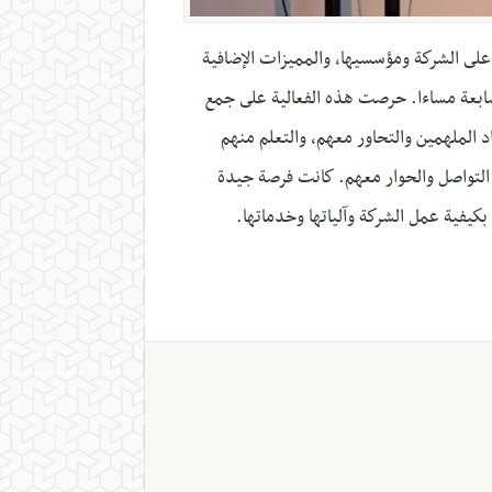
اكثر على الشركة ومؤسسيها، والمميزات الإضافية
ـ في الثاني والعشرين من شهر أكتوبر لعام ٢٠١٩، في تمام الساعة السابعة مساءا. حرصت هذه الفعالية على جمع
د الملهمين والتحاور معهم، والتعلم منهم
 التواصل والحوار معهم. كانت فرصة جيدة
بكيفية عمل الشركة وآلياتها وخدماتها.