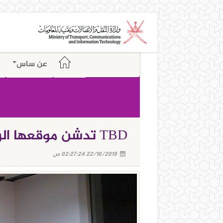
عن ساس
TBD تدشن موقعها الرسمي
22/10/2019 02:27:24 ص